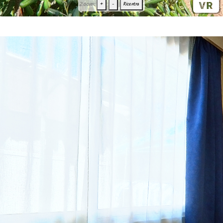
Zoom:
+
-
Ricentra