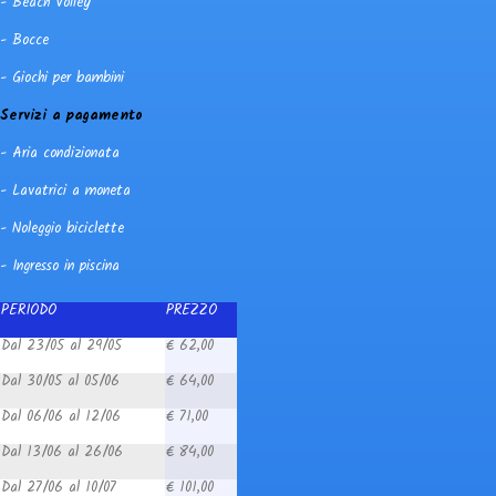
- Beach Volley
- Bocce
- Giochi per bambini
Servizi a pagamento
- Aria condizionata
- Lavatrici a moneta
- Noleggio biciclette
- Ingresso in piscina
PERIODO
PREZZO
Dal 23/05 al 29/05
€ 62,00
Dal 30/05 al 05/06
€ 64,00
Dal 06/06 al 12/06
€ 71,00
Dal 13/06 al 26/06
€ 84,00
Dal 27/06 al 10/07
€ 101,00