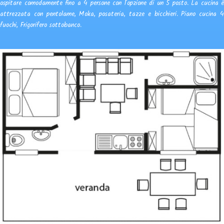
ospitare comodamente fino a 4 persone con l'opzione di un 5 posto. La cucina è
attrezzata con pentolame, Moka, posateria, tazze e bicchieri. Piano cucina 4
fuochi, Frigorifero sottobanco.